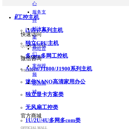
DC超薄供电主板
心
服务支
ꀁ
工控主机
持
解决方
i3/i5/i7系列主机
快速访问
案
独立CPU主机
关于我
QUICK ACCESS
网站首
们
多com多网工控机
页
微信咨询
案例视
Atom/J1800/J1900系列主机
WECHAT
频
迷你NANO高清家用办公
官方商
城
独立显卡方案类
无风扇工控类
官方商城
1U/2U/4U多网多com类
OFFICIAL MALL