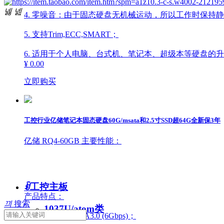
넳
넲
4. 零噪音：由于固态硬盘无机械运动，所以工作时保持
5. 支持Trim,ECC,SMART；
6. 适用于个人电脑、台式机、笔记本、超级本等硬盘的
¥ 0.00
立即购买
工控行业亿储笔记本固态硬盘60G/msata和2.5寸SSD超64G全新保3年
亿储 RQ4-60GB 主要性能：
ꀁ
工控主板
产品特点：
끠
搜索
1037U/atom类
1. 高性能：mSATA3.0 (6Gbps)；