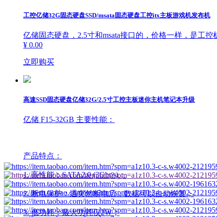
工控亿储32G固态硬盘SSD/msata固态硬盘工控itx主板游戏机发布机
亿储固态硬盘，2.5寸和msata接口的，价格一样，是工
¥ 0.00
立即购买
高速SSD固态硬盘亿储32G/2.5寸工控主板迷你主机笔记本升级
亿储 F15-32GB 主要性能：
产品特点：
1. 高性能：SATA2.0 (3Gbps)；
2. 断电保护：遇突然断电后，数据可以自动恢复；
3. 低功耗：最大功耗仅2W；