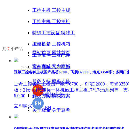
工控主板
工控主板
工控主机
工控主机
特殊工控设备
特殊工
控设备
工控机箱
工控机箱
共
7
个产品
网站首页
网站首页
工业配件
工业配件
官方商城
官方商城
案例视频
案例视频
7*24小时热线：13810033194
豆希工控各种主板国产兆芯6780，飞腾D2000，海光3350等；多网口多com
服务支持
服务支持
豆希工控各种主板国产兆芯6780，飞腾D2000，海光3350等；
板；2代~14代迷你一体机itx工控主板17*17cm系列等，
简体中文
解决方案
解决方案
¥ 0.00
立即购买
EN
关于豆希
关于豆希
OPS主板子卡标准OPS电源USB高清HDMI扩展卡测试卡插拔电脑卡