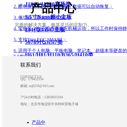
J1800/J1900赛扬类
产品中心
2. 断电保护：遇突然断电后，数据可以自动恢复；
3.5寸Nano超小主板
3. 低功耗：最大功耗仅2W；
完善的解决方案，极其灵活的定制力。
4. 零噪音：由于固态硬盘无机械运动，所以工作时保持
234代i3/i5/i7主板
5. 支持Trim,ECC,SMART；
56789代i3i5i7类
6. 适用于个人电脑、平板电脑、笔记本、超级本等硬盘
H61/H81/H110/B365/H410类
¥ 0.00
联系我们
立即购买
独立显卡类主板
CONTACT US
QQ : 179432554
无风扇主板
邮箱: zsj0216@163.com
多com多网多硬盘NAS群晖
7*24小时电话：13810033194
地址：北京市海淀区中关村科贸电子城
安卓主板
工业大母板
产品中