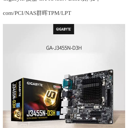
com/PCI/NAS群晖TPM/LPT