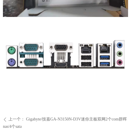
上一个：
Gigabyte/技嘉GA-N3150N-D3V迷你主板双网2个com群晖
ꄴ
nas/4个sata