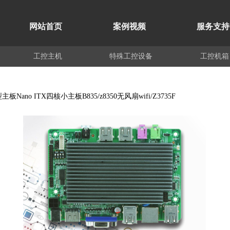
网站首页
案例视频
服务支持
工控主机
特殊工控设备
工控机箱
板Nano ITX四核小主板B835/z8350无风扇wifi/Z3735F