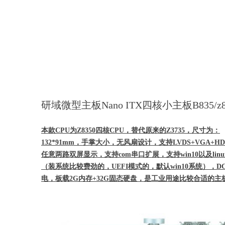
研域微型主板Nano ITX四核小主板B835/z835
本款CPU为Z8350四核CPU，替代原来的Z3735，尺寸为：
132*91mm，手掌大小，无风扇设计，支持LVDS+VGA+HD
任
意两路双屏显示，支持com串口扩展，支持win10以及linu
（装
系统比较费劲的，UEFI模式的，默认win10系统），DC
电，
板载2G内存+32G固态硬盘，是工业用途比较合适的主