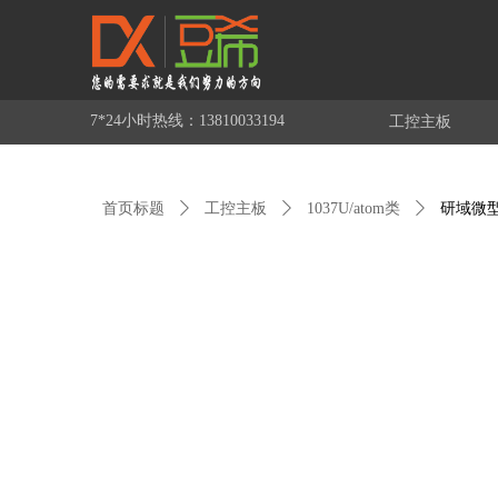
7*24小时热线：13810033194
工控主板
首页标题
ꄲ
工控主板
ꄲ
1037U/atom类
ꄲ
研域微型主