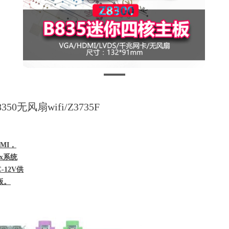
0无风扇wifi/Z3735F
MI，
x系统
-12V供
板。